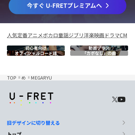
人気
定番
アニメ
ボカロ
童謡
ジブリ
洋楽
映画
ドラマ
CM
初心者向け
動画プラス
オフィシャル
コード譜
「カポなし」の曲
TOP
め
MEGARYU
旧デザインに切り替える
トップ