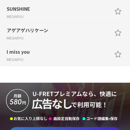
SUNSHINE
MEGARYU
アゲアゲハリケーン
MEGARYU
I miss you
MEGARYU