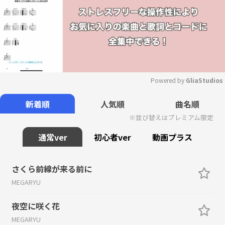
Powered by 
GliaStudios
Mute
新着順
人気順
曲名順
※並び替えはプレミアム限定
通常ver
初心者ver
動画プラス
さくら前線が来る前に
MEGARYU
夜空に咲く花
MEGARYU