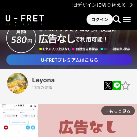
旧デザインに切り替える
ログイン
Leyona
17曲の楽譜
もっと見る
arrow_forward_ios