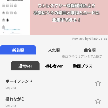
Powered by 
GliaStudios
Mute
新着順
人気順
曲名順
※並び替えはプレミアム限定
通常ver
初心者ver
動画プラス
ボーイフレンド
Leyona
揺れながら
Leyona