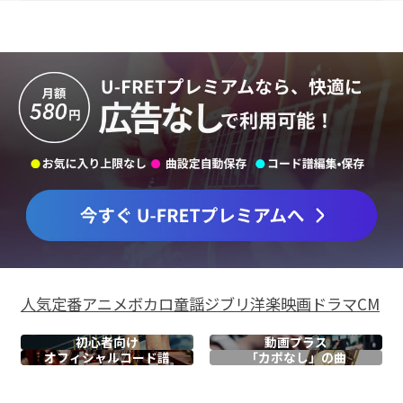
人気
定番
アニメ
ボカロ
童謡
ジブリ
洋楽
映画
ドラマ
CM
初心者向け
動画プラス
オフィシャル
コード譜
「カポなし」の曲