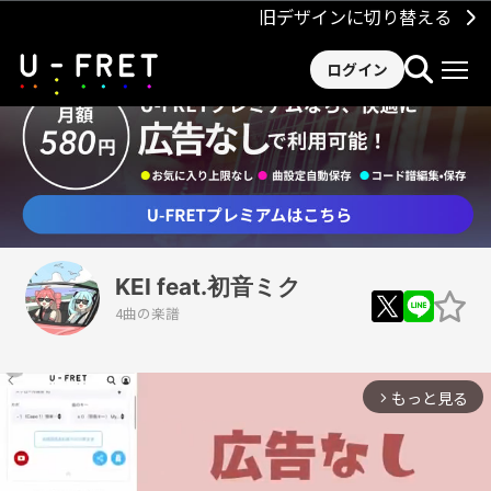
旧デザインに切り替える
ログイン
KEI feat.初音ミク
4曲の楽譜
もっと見る
arrow_forward_ios