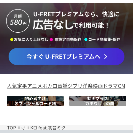
人気
定番
アニメ
ボカロ
童謡
ジブリ
洋楽
映画
ドラマ
CM
初心者向け
動画プラス
オフィシャル
コード譜
「カポなし」の曲
TOP
け
KEI feat.初音ミク