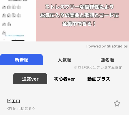
Powered by 
GliaStudios
Mute
新着順
人気順
曲名順
※並び替えはプレミアム限定
通常ver
初心者ver
動画プラス
ピエロ
KEI feat.初音ミク