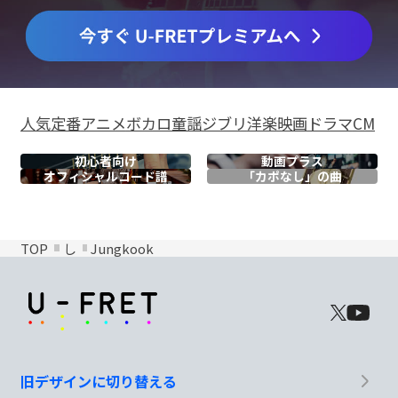
人気
定番
アニメ
ボカロ
童謡
ジブリ
洋楽
映画
ドラマ
CM
初心者向け
動画プラス
オフィシャル
コード譜
「カポなし」の曲
TOP
し
Jungkook
旧デザインに切り替える