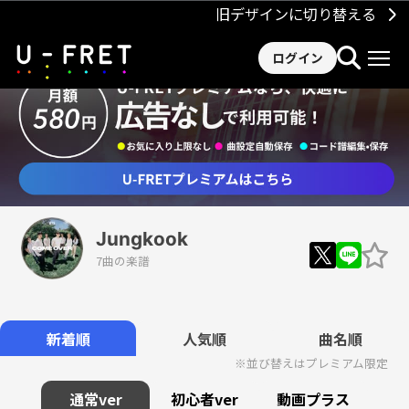
旧デザインに切り替える
ログイン
Jungkook
7曲の楽譜
Loaded
:
90.50%
/
Unmute
新着順
人気順
曲名順
※並び替えはプレミアム限定
通常ver
初心者ver
動画プラス