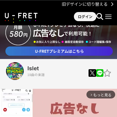
旧デザインに切り替える
ログイン
Islet
18曲の楽譜
もっと見る
arrow_forward_ios