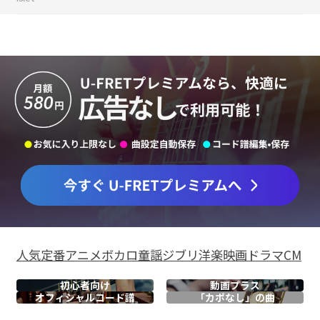
人気
定番
アニメ
ボカロ
童謡
ジブリ
洋楽
映画
ドラマ
CM
初心者向け
動画プラス
オフィシャル
コード譜
「カポなし」の曲