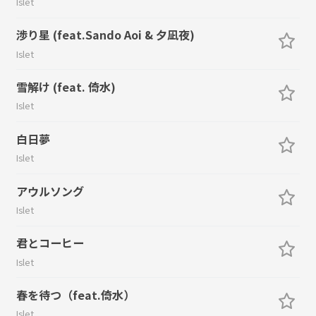
Islet
渉り星 (feat.Sando Aoi & 夕凪夜)
Islet
雪解け (feat. 倚水)
Islet
白日夢
Islet
アウルソング
Islet
君とコーヒー
Islet
春を待つ（feat.倚水）
Islet