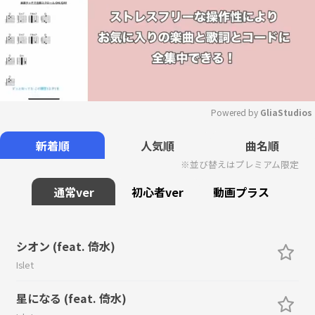
Powered by 
GliaStudios
Mute
新着順
人気順
曲名順
※並び替えはプレミアム限定
通常ver
初心者ver
動画プラス
シオン (feat. 倚水)
Islet
星になる (feat. 倚水)