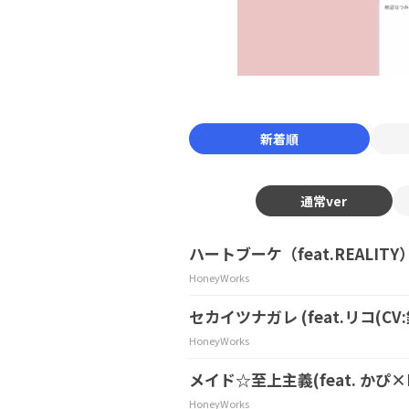
新着順
通常ver
ハートブーケ（feat.REALITY
HoneyWorks
セカイツナガレ (feat.リコ(CV
HoneyWorks
メイド☆至上主義(feat. かぴ×H
HoneyWorks