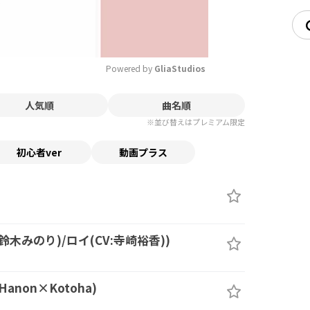
Powered by 
GliaStudios
人気順
曲名順
Mute
※並び替えはプレミアム限定
初心者ver
動画プラス
）
:鈴木みのり)/ロイ(CV:寺崎裕香))
anon×Kotoha)