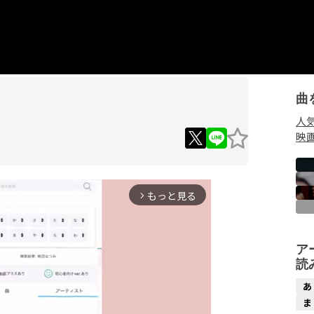
曲
人
映
もっと見る
arrow_forward_ios
ア
読