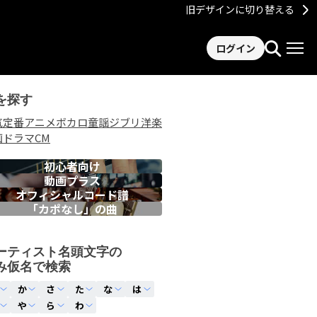
旧デザインに切り替える
ログイン
を探す
気
定番
アニメ
ボカロ
童謡
ジブリ
洋楽
画
ドラマ
CM
初心者向け
動画プラス
オフィシャルコード譜
「カポなし」の曲
ーティスト名頭文字の
み仮名で検索