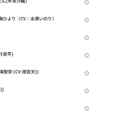
たん(早見沙織)
 涼海ひより（CV：水瀬いのり）
木村良平)
聖奈 (CV:雨宮天))
))