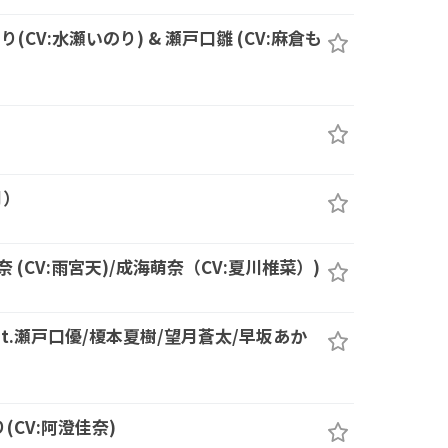
り(CV:水瀬いのり) & 瀬戸口雛 (CV:麻倉も
月）
奈 (CV:雨宮天)/成海萌奈（CV:夏川椎菜）)
at.瀬戸口優/榎本夏樹/望月蒼太/早坂あか
(CV:阿澄佳奈)