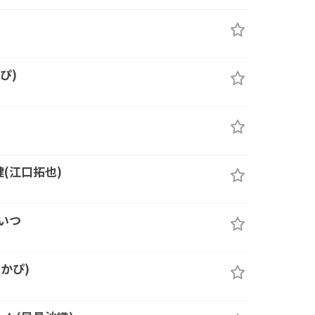
ぴ)
健(江口拓也)
いつ
 かぴ)