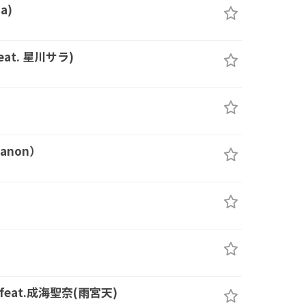
a)
at. 星川サラ)
anon）
- feat.成海聖奈(雨宮天)