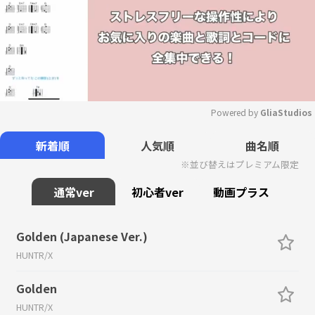
Powered by 
GliaStudios
Mute
新着順
人気順
曲名順
※並び替えはプレミアム限定
通常ver
初心者ver
動画プラス
Golden (Japanese Ver.)
HUNTR/X
Golden
HUNTR/X