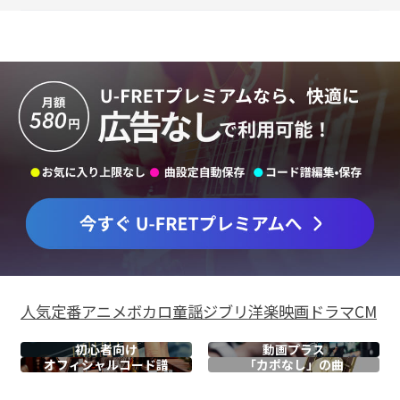
人気
定番
アニメ
ボカロ
童謡
ジブリ
洋楽
映画
ドラマ
CM
初心者向け
動画プラス
オフィシャル
コード譜
「カポなし」の曲