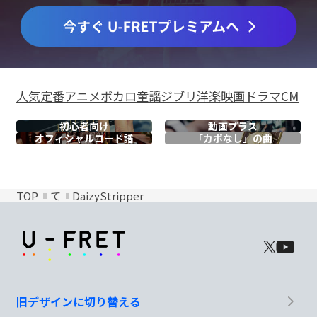
人気
定番
アニメ
ボカロ
童謡
ジブリ
洋楽
映画
ドラマ
CM
初心者向け
動画プラス
オフィシャル
コード譜
「カポなし」の曲
TOP
て
DaizyStripper
旧デザインに切り替える