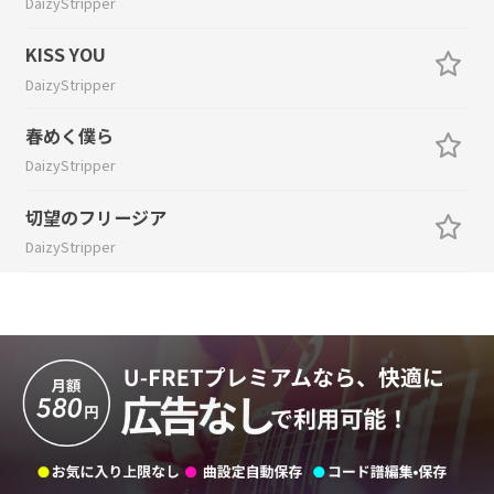
DaizyStripper
KISS YOU
DaizyStripper
春めく僕ら
DaizyStripper
切望のフリージア
DaizyStripper