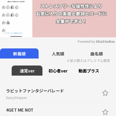
Powered by 
GliaStudios
Mute
新着順
人気順
曲名順
※並び替えはプレミアム限定
通常ver
初心者ver
動画プラス
ラビットファンタジーパレード
DaizyStripper
4GET ME NOT