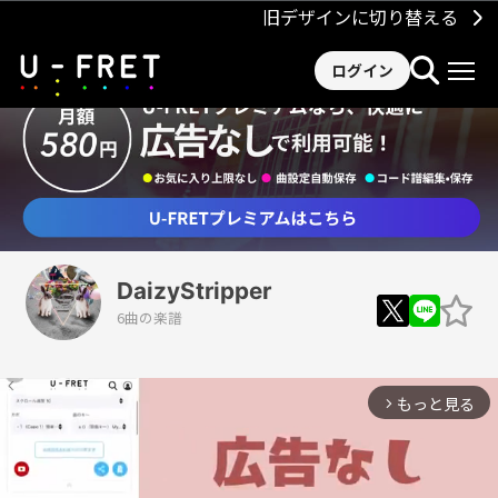
旧デザインに切り替える
ログイン
DaizyStripper
6曲の楽譜
もっと見る
arrow_forward_ios