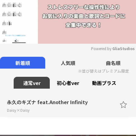
Powered by 
GliaStudios
Mute
新着順
人気順
曲名順
※並び替えはプレミアム限定
通常ver
初心者ver
動画プラス
永久のキズナ feat.Another Infinity
Daisy×Daisy