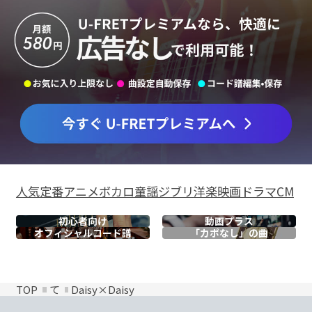
人気
定番
アニメ
ボカロ
童謡
ジブリ
洋楽
映画
ドラマ
CM
初心者向け
動画プラス
オフィシャル
コード譜
「カポなし」の曲
TOP
て
Daisy×Daisy