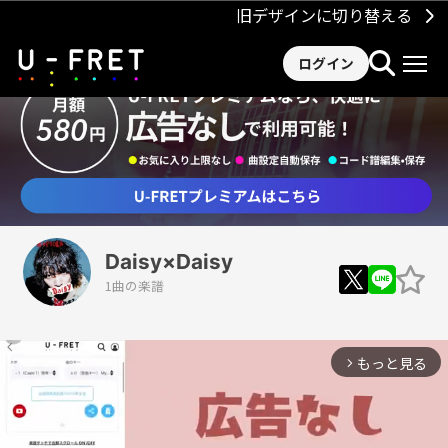
旧デザインに切り替える
ログイン
Daisy×Daisy
1曲の楽譜
もっと見る
arrow_forward_ios