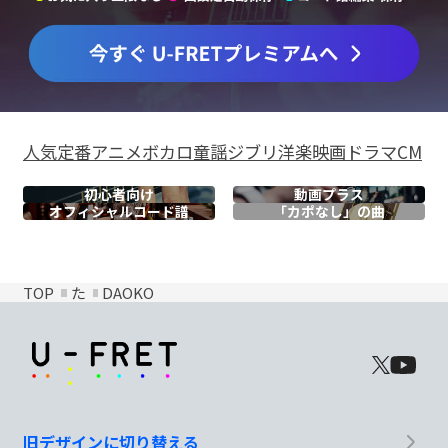
人気
定番
アニメ
ボカロ
童謡
ジブリ
洋楽
映画
ドラマ
CM
初心者向け
動画プラス
オフィシャル
コード譜
「カポなし」の曲
TOP
た
DAOKO
旧デザインに切り替える