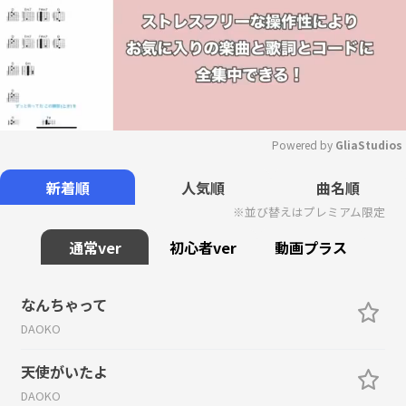
Powered by 
GliaStudios
Mute
新着順
人気順
曲名順
※並び替えはプレミアム限定
通常ver
初心者ver
動画プラス
なんちゃって
DAOKO
天使がいたよ
DAOKO