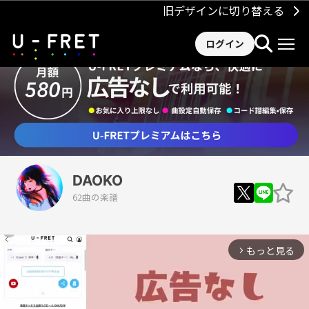
旧デザインに切り替える
ログイン
DAOKO
62曲の楽譜
もっと見る
arrow_forward_ios