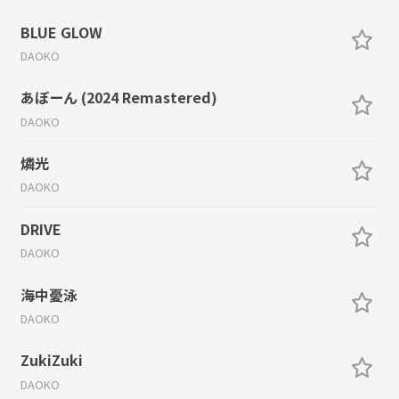
BLUE GLOW
DAOKO
あぼーん (2024 Remastered)
DAOKO
燐光
DAOKO
DRIVE
DAOKO
海中憂泳
DAOKO
ZukiZuki
DAOKO