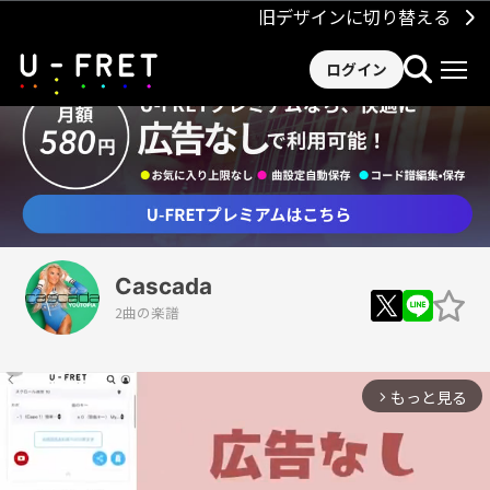
旧デザインに切り替える
ログイン
Cascada
2曲の楽譜
もっと見る
arrow_forward_ios