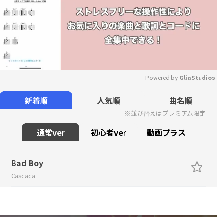
Powered by 
GliaStudios
Mute
新着順
人気順
曲名順
※並び替えはプレミアム限定
通常ver
初心者ver
動画プラス
Bad Boy
Cascada