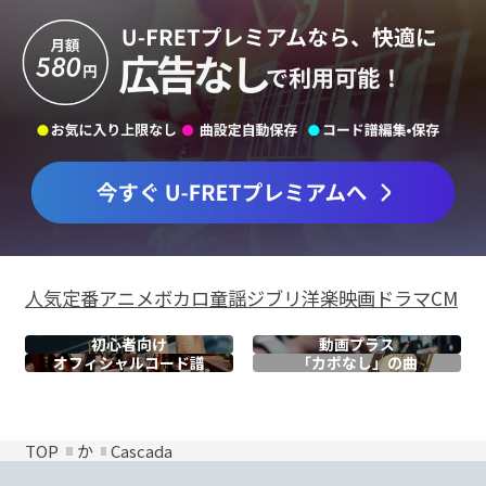
人気
定番
アニメ
ボカロ
童謡
ジブリ
洋楽
映画
ドラマ
CM
初心者向け
動画プラス
オフィシャル
コード譜
「カポなし」の曲
TOP
か
Cascada