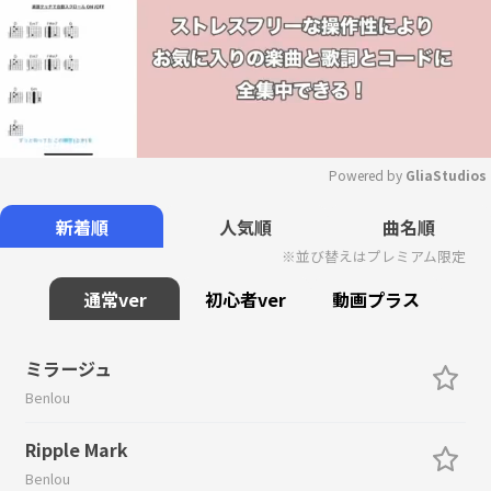
Powered by 
GliaStudios
Mute
新着順
人気順
曲名順
※並び替えはプレミアム限定
通常ver
初心者ver
動画プラス
ミラージュ
Benlou
Ripple Mark
Benlou