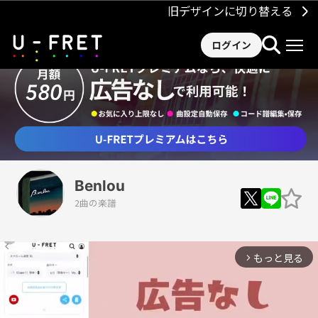
旧デザインに切り替える
ログイン
Benlou
2曲の楽譜
もっと見る
arrow_forward_ios