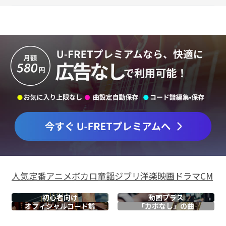
人気
定番
アニメ
ボカロ
童謡
ジブリ
洋楽
映画
ドラマ
CM
初心者向け
動画プラス
オフィシャル
コード譜
「カポなし」の曲