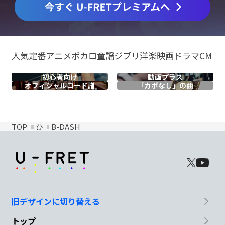
人気
定番
アニメ
ボカロ
童謡
ジブリ
洋楽
映画
ドラマ
CM
初心者向け
動画プラス
オフィシャル
コード譜
「カポなし」の曲
TOP
ひ
B-DASH
旧デザインに切り替える
トップ