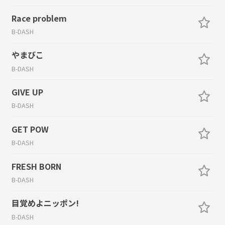
Race problem
B-DASH
やまびこ
B-DASH
GIVE UP
B-DASH
GET POW
B-DASH
FRESH BORN
B-DASH
目覚めよニッポン!
B-DASH