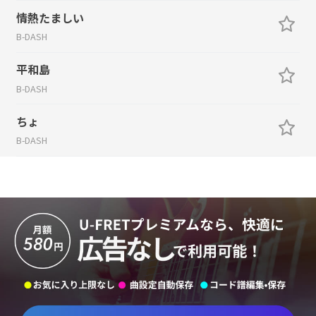
情熱たましい
B-DASH
平和島
B-DASH
ちょ
B-DASH