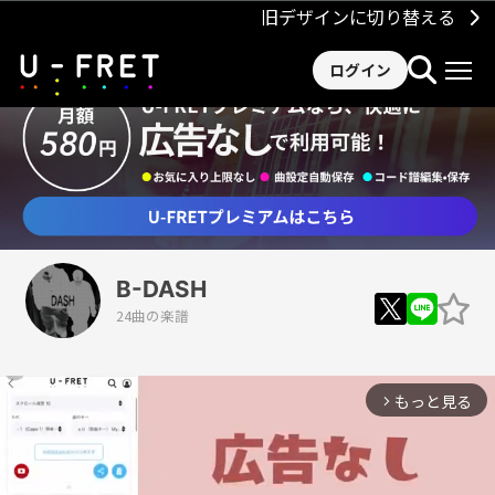
旧デザインに切り替える
ログイン
B-DASH
24曲の楽譜
もっと見る
arrow_forward_ios