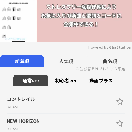
Powered by 
GliaStudios
Mute
新着順
人気順
曲名順
※並び替えはプレミアム限定
通常ver
初心者ver
動画プラス
コントレイル
B-DASH
NEW HORIZON
B-DASH