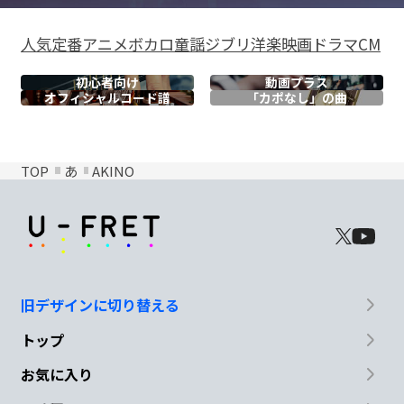
人気
定番
アニメ
ボカロ
童謡
ジブリ
洋楽
映画
ドラマ
CM
初心者向け
動画プラス
オフィシャル
コード譜
「カポなし」の曲
TOP
あ
AKINO
旧デザインに切り替える
トップ
お気に入り