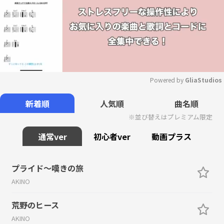
Powered by 
GliaStudios
Mute
新着順
人気順
曲名順
※並び替えはプレミアム限定
通常ver
初心者ver
動画プラス
プライド～嘆きの旅
AKINO
荒野のヒース
AKINO