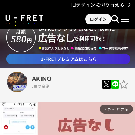
旧デザインに切り替える
ログイン
AKINO
5曲の楽譜
もっと見る
arrow_forward_ios