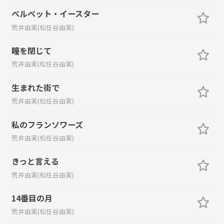
ベルベット・イースター
荒井由実(松任谷由実)
瞳を閉じて
荒井由実(松任谷由実)
生まれた街で
荒井由実(松任谷由実)
私のフランソワーズ
荒井由実(松任谷由実)
きっと言える
荒井由実(松任谷由実)
14番目の月
荒井由実(松任谷由実)