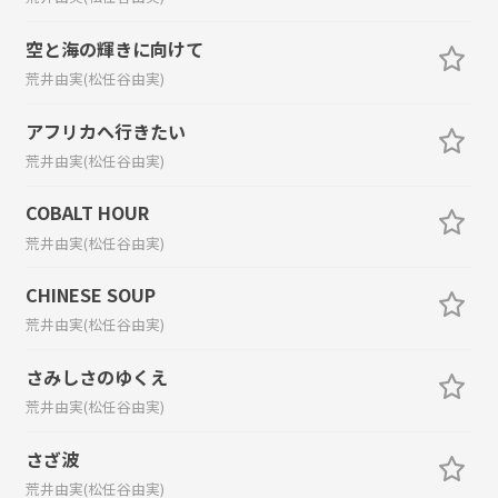
空と海の輝きに向けて
荒井由実(松任谷由実)
アフリカへ行きたい
荒井由実(松任谷由実)
COBALT HOUR
荒井由実(松任谷由実)
CHINESE SOUP
荒井由実(松任谷由実)
さみしさのゆくえ
荒井由実(松任谷由実)
さざ波
荒井由実(松任谷由実)