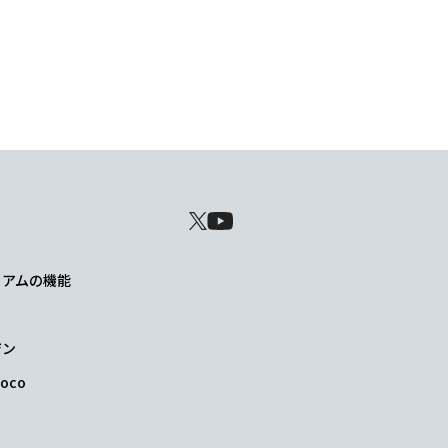
レミアムの機能
ジン
oco