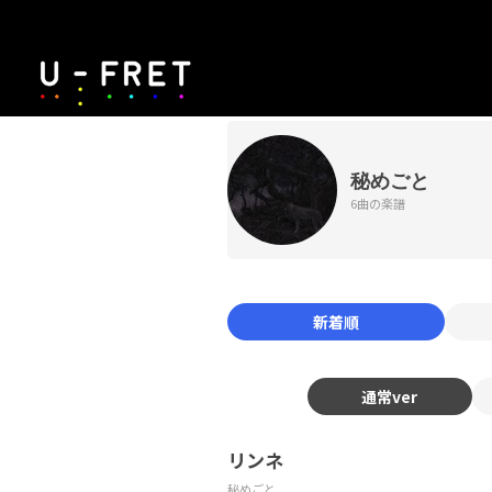
秘めごと
6曲の楽譜
新着順
通常ver
リンネ
秘めごと