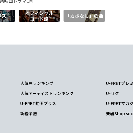
楽
映画
ドラマ
CM
オフィシャル
ラス
「カポなし」の曲
コード譜
人気曲ランキング
U-FRETプ
人気アーティストランキング
U-リク
U-FRET動画プラス
U-FRETマガ
新着楽譜
楽器Shop soc