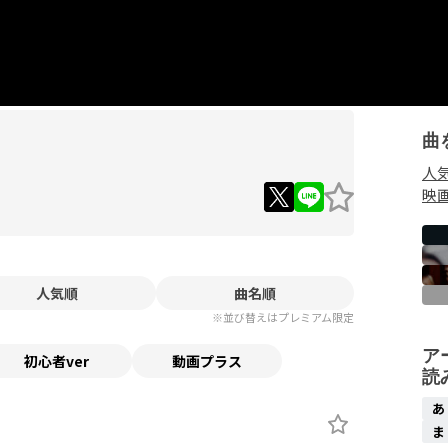
曲
人
映
人気順
曲名順
※並び替えはプレミアム限定
ア
初心者ver
動画プラス
読