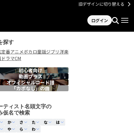
旧デザインに切り替える
ログイン
を探す
気
定番
アニメ
ボカロ
童謡
ジブリ
洋楽
画
ドラマ
CM
初心者向け
動画プラス
オフィシャルコード譜
「カポなし」の曲
ーティスト名頭文字の
み仮名で検索