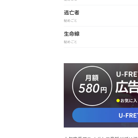
逃亡者
秘めごと
生命線
秘めごと