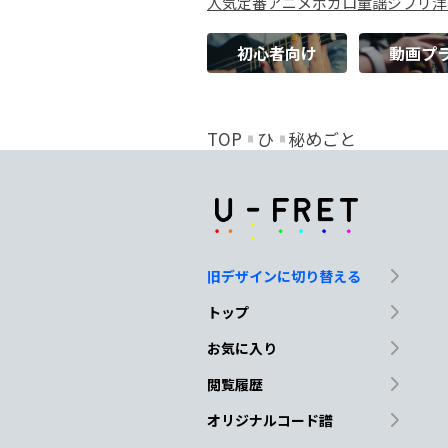
人気
定番
アニメ
ボカロ
童謡
ジブリ
洋
初心者向け
動画プ
TOP
ひ
秘めごと
旧デザインに切り替える
トップ
お気に入り
閲覧履歴
オリジナルコード譜