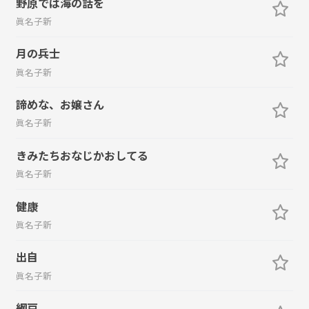
野原では海の話を
眞名子新
月の兵士
眞名子新
諦めな、お嬢さん
眞名子新
きみたちおなじかおしてる
眞名子新
健康
眞名子新
出自
眞名子新
網戸