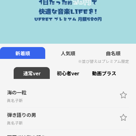
新着順
人気順
曲名順
※並び替えはプレミアム限定
通常ver
初心者ver
動画プラス
海の一粒
眞名子新
弾き語りの男
眞名子新