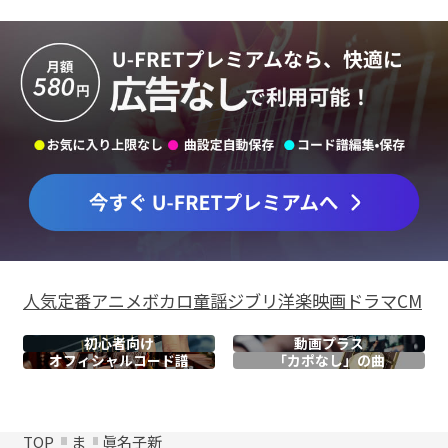
人気
定番
アニメ
ボカロ
童謡
ジブリ
洋楽
映画
ドラマ
CM
初心者向け
動画プラス
オフィシャル
コード譜
「カポなし」の曲
TOP
ま
眞名子新