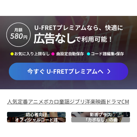
人気
定番
アニメ
ボカロ
童謡
ジブリ
洋楽
映画
ドラマ
CM
初心者向け
動画プラス
オフィシャル
コード譜
「カポなし」の曲