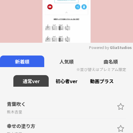
Powered by 
GliaStudios
Mute
新着順
人気順
曲名順
※並び替えはプレミアム限定
通常ver
初心者ver
動画プラス
青葉吹く
熊木杏里
幸せの塗り方