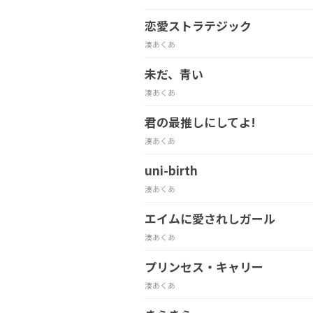
恋愛ストラテジック
湊あくあ
未だ、青い
湊あくあ
君の最推しにしてよ!
湊あくあ
uni-birth
湊あくあ
エイムに愛されしガール
湊あくあ
プリンセス・キャリー
湊あくあ