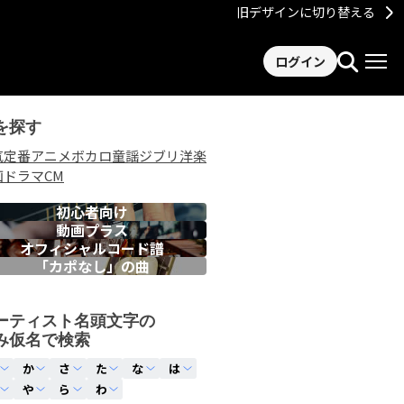
旧デザインに切り替える
ログイン
を探す
気
定番
アニメ
ボカロ
童謡
ジブリ
洋楽
画
ドラマ
CM
初心者向け
動画プラス
オフィシャルコード譜
「カポなし」の曲
ーティスト名頭文字の
み仮名で検索