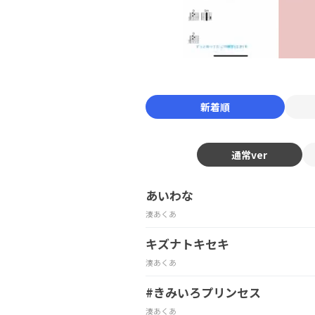
新着順
通常ver
あいわな
湊あくあ
キズナトキセキ
湊あくあ
#きみいろプリンセス
湊あくあ