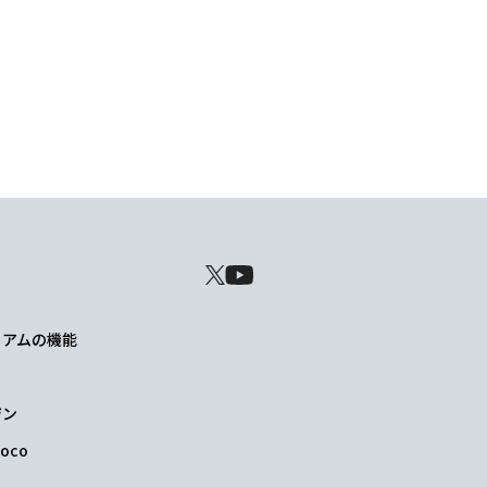
レミアムの機能
ジン
oco