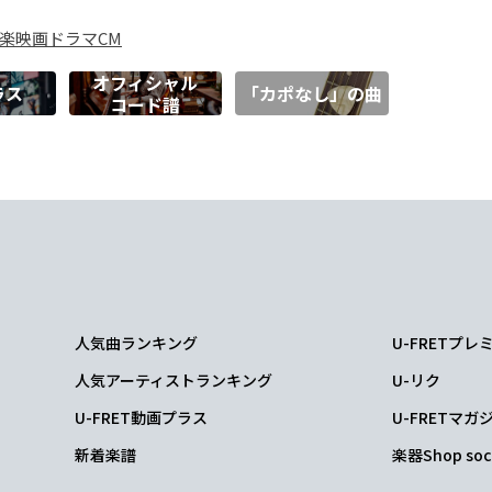
楽
映画
ドラマ
CM
オフィシャル
ラス
「カポなし」の曲
コード譜
人気曲ランキング
U-FRETプ
人気アーティストランキング
U-リク
U-FRET動画プラス
U-FRETマガ
新着楽譜
楽器Shop soc