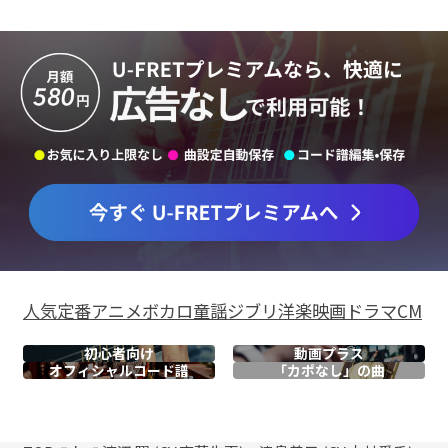
人気
定番
アニメ
ボカロ
童謡
ジブリ
洋楽
映画
ドラマ
CM
初心者向け
動画プラス
オフィシャル
コード譜
「カポなし」の曲