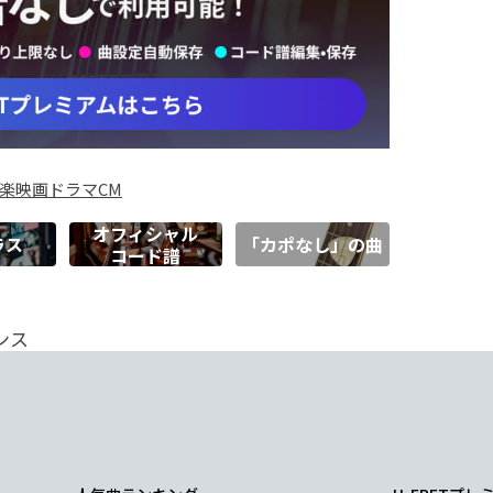
楽
映画
ドラマ
CM
オフィシャル
ラス
「カポなし」の曲
コード譜
ンス