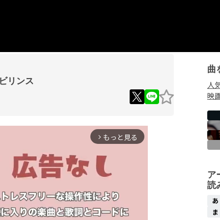
曲
ビリンス
人
映
もっと見る
arrow_forward_ios
ア
読