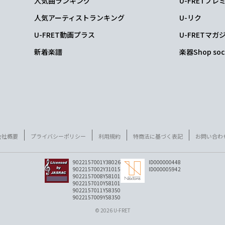
人気曲ランキング
U-FRETプ
人気アーティストランキング
U-リク
U-FRET動画プラス
U-FRETマガ
新着楽譜
楽器Shop soc
会社概要
プライバシーポリシー
利用規約
特商法に基づく表記
お問い合わ
9022157001Y38026
ID000000448
9022157002Y31015
ID000005942
9022157008Y58101
9022157010Y58101
9022157011Y58350
9022157009Y58350
© 2026 U-FRET