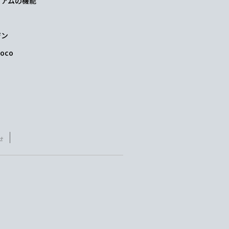
レミアムの機能
ジン
oco
せ