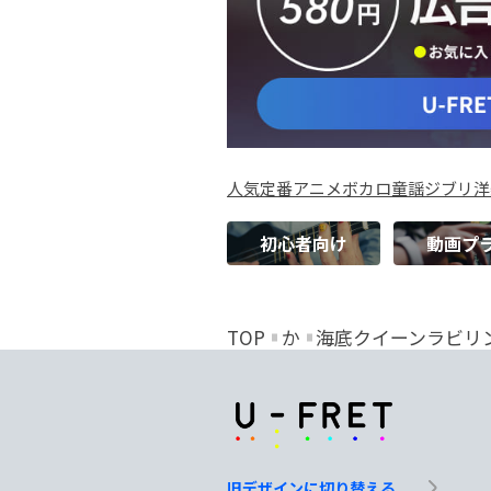
人気
定番
アニメ
ボカロ
童謡
ジブリ
洋
初心者向け
動画プ
TOP
か
海底クイーンラビリ
旧デザインに切り替える