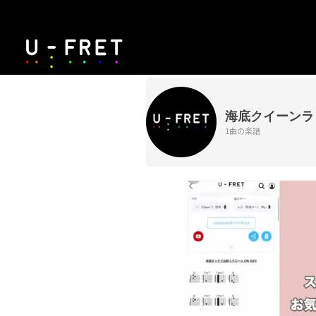
海底クイーンラ
1曲の楽譜