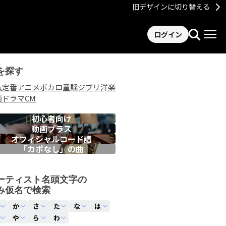
旧デザインに切り替える
ログイン
を探す
気
定番
アニメ
ボカロ
童謡
ジブリ
洋楽
画
ドラマ
CM
初心者向け
動画プラス
オフィシャルコード譜
「カポなし」の曲
ーティスト名頭文字の
み仮名で検索