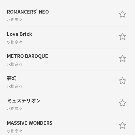
ROMANCERS' NEO
水樹奈々
Love Brick
水樹奈々
METRO BAROQUE
水樹奈々
夢幻
水樹奈々
ミュステリオン
水樹奈々
MASSIVE WONDERS
水樹奈々