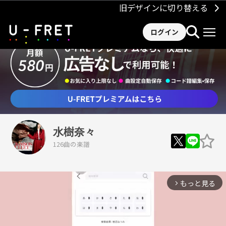
旧デザインに切り替える
ログイン
水樹奈々
126曲の楽譜
もっと見る
arrow_forward_ios