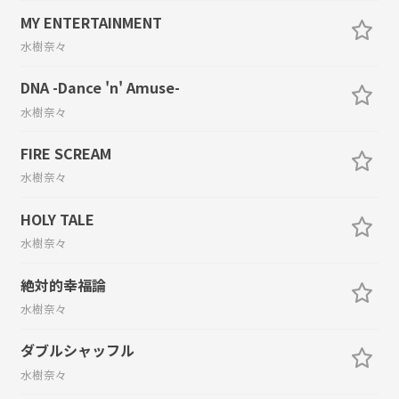
MY ENTERTAINMENT
水樹奈々
DNA -Dance 'n' Amuse-
水樹奈々
FIRE SCREAM
水樹奈々
HOLY TALE
水樹奈々
絶対的幸福論
水樹奈々
ダブルシャッフル
水樹奈々