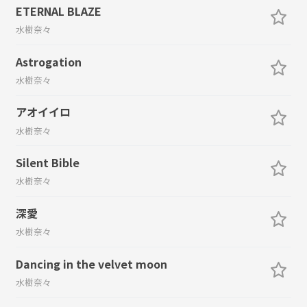
ETERNAL BLAZE
水樹奈々
Astrogation
水樹奈々
アオイイロ
水樹奈々
Silent Bible
水樹奈々
深愛
水樹奈々
Dancing in the velvet moon
水樹奈々