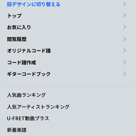
旧デザインに切り替える
トップ
お気に入り
閲覧履歴
オリジナルコード譜
コード譜作成
ギターコードブック
人気曲ランキング
人気アーティストランキング
U-FRET動画プラス
新着楽譜