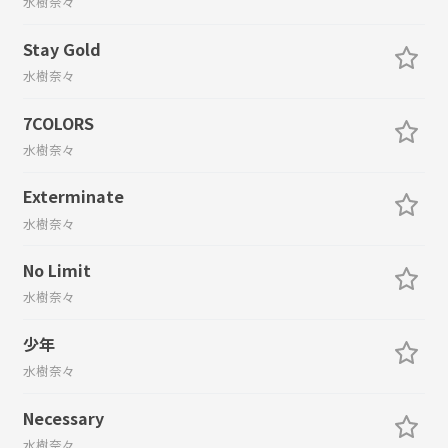
水樹奈々
Stay Gold
水樹奈々
7COLORS
水樹奈々
Exterminate
水樹奈々
No Limit
水樹奈々
少年
水樹奈々
Necessary
水樹奈々