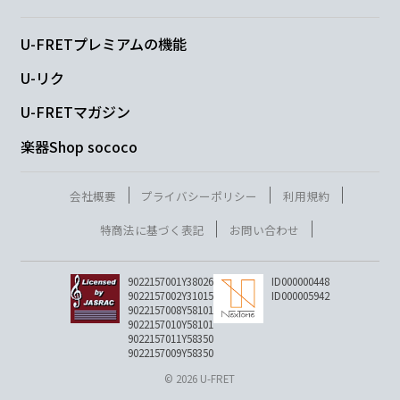
U-FRETプレミアムの機能
U-リク
U-FRETマガジン
楽器Shop sococo
会社概要
プライバシーポリシー
利用規約
特商法に基づく表記
お問い合わせ
9022157001Y38026
ID000000448
9022157002Y31015
ID000005942
9022157008Y58101
9022157010Y58101
9022157011Y58350
9022157009Y58350
© 2026 U-FRET