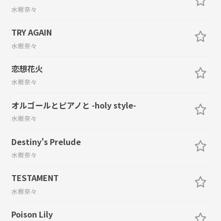
水樹奈々
TRY AGAIN
水樹奈々
恋想花火
水樹奈々
オルゴールとピアノと -holy style-
水樹奈々
Destiny's Prelude
水樹奈々
TESTAMENT
水樹奈々
Poison Lily