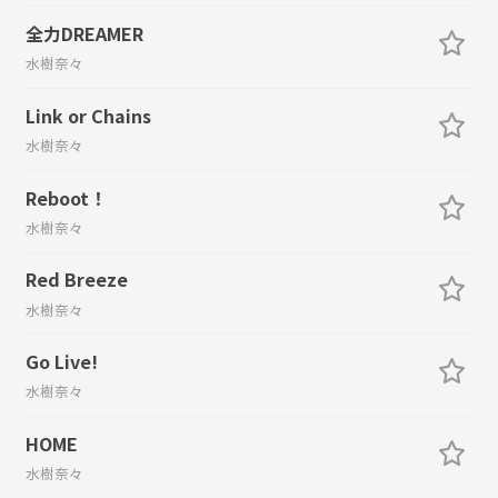
全力DREAMER
水樹奈々
Link or Chains
水樹奈々
Reboot！
水樹奈々
Red Breeze
水樹奈々
Go Live!
水樹奈々
HOME
水樹奈々