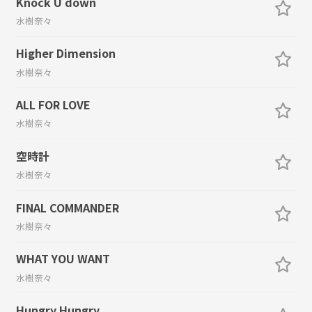
Knock U down
水樹奈々
Higher Dimension
水樹奈々
ALL FOR LOVE
水樹奈々
空時計
水樹奈々
FINAL COMMANDER
水樹奈々
WHAT YOU WANT
水樹奈々
Hungry Hungry