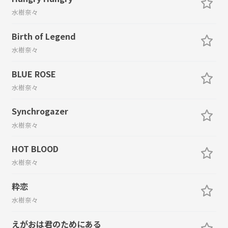
水樹奈々
Birth of Legend
水樹奈々
BLUE ROSE
水樹奈々
Synchrogazer
水樹奈々
HOT BLOOD
水樹奈々
粋恋
水樹奈々
えがおは君のためにある