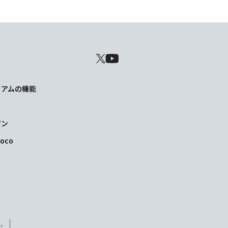
レミアムの機能
ジン
oco
せ