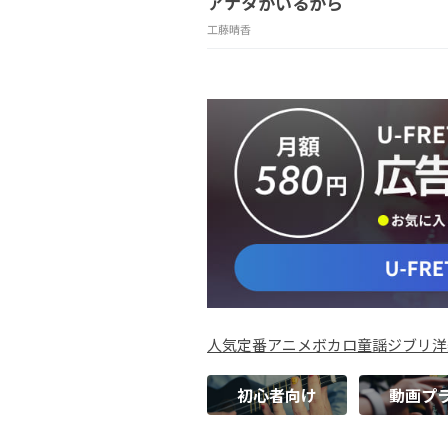
アナタがいるから
工藤晴香
人気
定番
アニメ
ボカロ
童謡
ジブリ
洋
初心者向け
動画プ