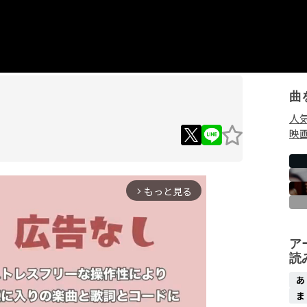
曲
人
映
もっと見る
arrow_forward_ios
ア
読