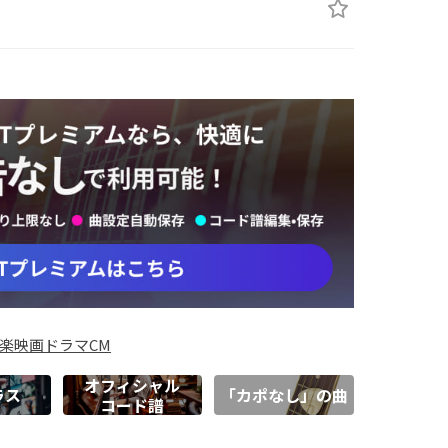
楽
映画
ドラマ
CM
オフィシャル
ラス
「カポなし」の曲
コード譜