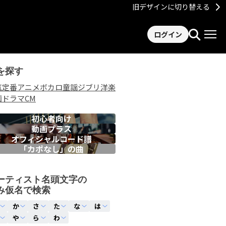
旧デザインに切り替える
ログイン
を探す
気
定番
アニメ
ボカロ
童謡
ジブリ
洋楽
画
ドラマ
CM
初心者向け
動画プラス
オフィシャルコード譜
「カポなし」の曲
ーティスト名頭文字の
み仮名で検索