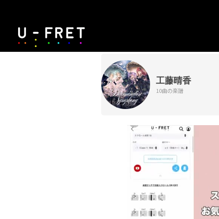
工藤晴香
10曲の楽譜