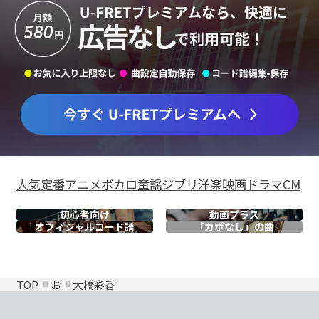
人気
定番
アニメ
ボカロ
童謡
ジブリ
洋楽
映画
ドラマ
CM
初心者向け
動画プラス
オフィシャル
コード譜
「カポなし」の曲
TOP
お
大橋彩香