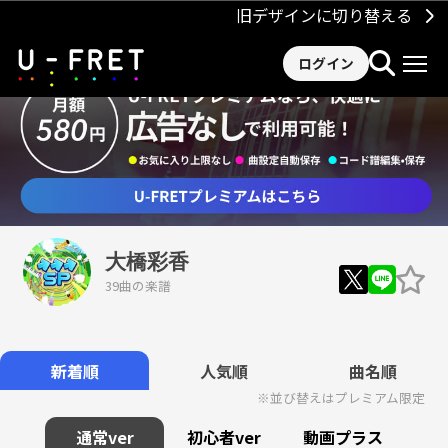
旧デザインに切り替える
ログイン
大橋彩香
39曲の楽譜
新着順
人気順
曲名順
※並び替えはプレミアム限定
通常ver
初心者ver
動画プラス