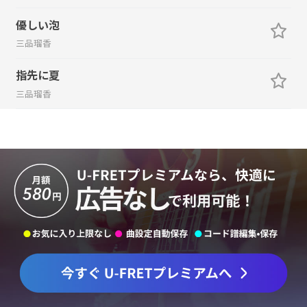
優しい泡
三品瑠香
指先に夏
三品瑠香