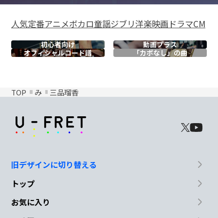
人気
定番
アニメ
ボカロ
童謡
ジブリ
洋楽
映画
ドラマ
CM
初心者向け
動画プラス
オフィシャル
コード譜
「カポなし」の曲
TOP
み
三品瑠香
旧デザインに切り替える
トップ
お気に入り