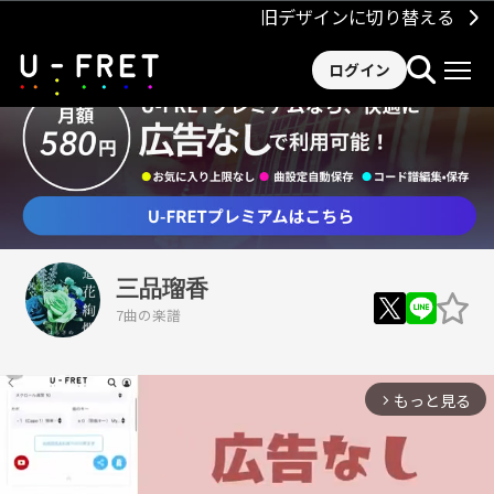
旧デザインに切り替える
ログイン
三品瑠香
7曲の楽譜
もっと見る
arrow_forward_ios