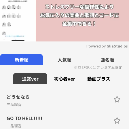
Powered by 
GliaStudios
Mute
新着順
人気順
曲名順
※並び替えはプレミアム限定
通常ver
初心者ver
動画プラス
どうせなら
三品瑠香
GO TO HELL!!!!!
三品瑠香