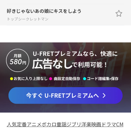
好きじゃないあの娘にキスをしよう
トップシークレットマン
人気
定番
アニメ
ボカロ
童謡
ジブリ
洋楽
映画
ドラマ
CM