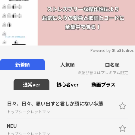
Powered by 
GliaStudios
Mute
新着順
人気順
曲名順
※並び替えはプレミアム限定
通常ver
初心者ver
動画プラス
日々、日々、思い出すと君しか頭にない状態
トップシークレットマン
NEU
トップシークレットマン