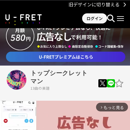
旧デザインに切り替える
ログイン
トップシークレット
マン
13曲の楽譜
もっと見る
arrow_forward_ios