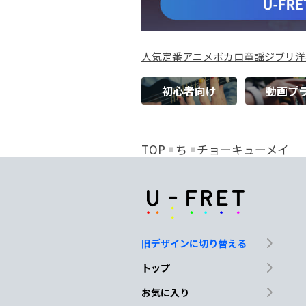
人気
定番
アニメ
ボカロ
童謡
ジブリ
洋
初心者向け
動画プ
TOP
ち
チョーキューメイ
旧デザインに切り替える
トップ
お気に入り