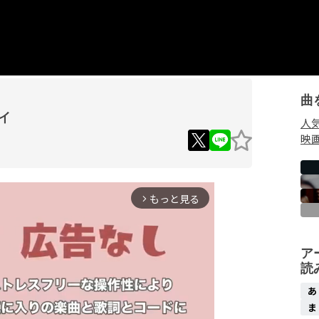
曲
イ
人
映
もっと見る
arrow_forward_ios
ア
読