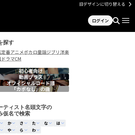
旧デザインに切り替える
ログイン
を探す
気
定番
アニメ
ボカロ
童謡
ジブリ
洋楽
画
ドラマ
CM
初心者向け
動画プラス
オフィシャルコード譜
「カポなし」の曲
ーティスト名頭文字の
み仮名で検索