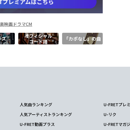
楽
映画
ドラマ
CM
オフィシャル
ラス
「カポなし」の曲
コード譜
人気曲ランキング
U-FRETプ
人気アーティストランキング
U-リク
U-FRET動画プラス
U-FRETマガ