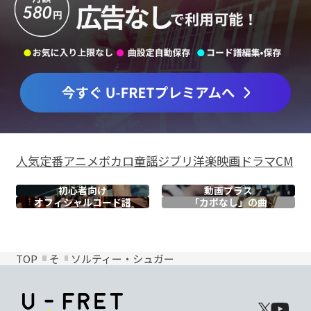
人気
定番
アニメ
ボカロ
童謡
ジブリ
洋楽
映画
ドラマ
CM
初心者向け
動画プラス
オフィシャル
コード譜
「カポなし」の曲
TOP
そ
ソルティー・シュガー