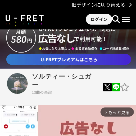
旧デザインに切り替える
ログイン
ソルティー・シュガ
ー
13曲の楽譜
もっと見る
arrow_forward_ios