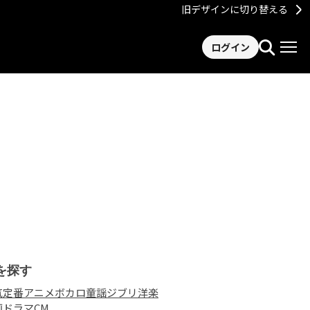
旧デザインに切り替える
ログイン
を探す
気
定番
アニメ
ボカロ
童謡
ジブリ
洋楽
画
ドラマ
CM