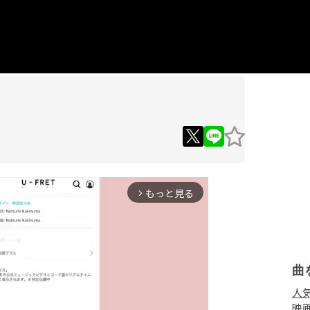
もっと見る
arrow_forward_ios
曲
人
映