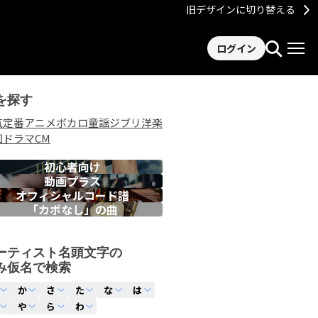
旧デザインに切り替える
ログイン
を探す
気
定番
アニメ
ボカロ
童謡
ジブリ
洋楽
画
ドラマ
CM
初心者向け
動画プラス
オフィシャルコード譜
「カポなし」の曲
ーティスト名頭文字の
み仮名で検索