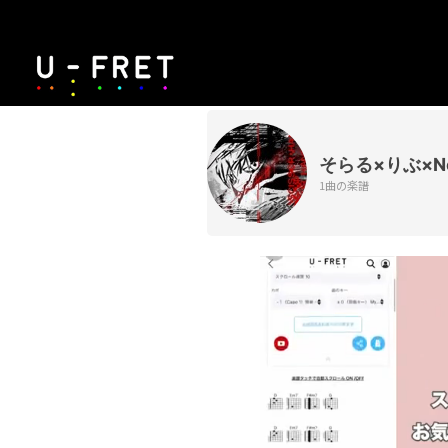
そらる×りぶ×Ne
1曲の楽譜