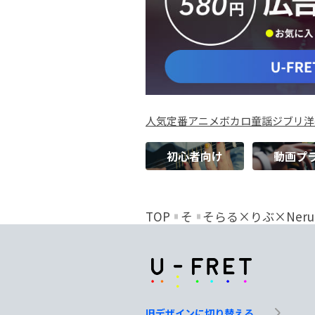
人気
定番
アニメ
ボカロ
童謡
ジブリ
洋
初心者向け
動画プ
TOP
そ
そらる×りぶ×Neru
旧デザインに切り替える