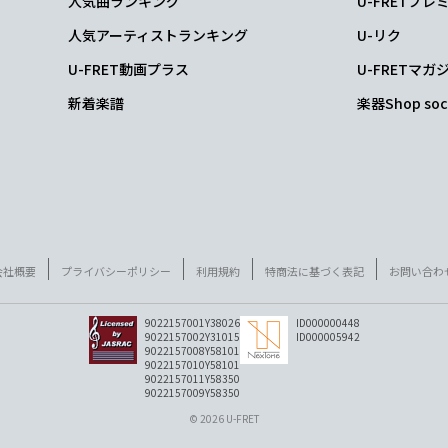
人気曲ランキング
U-FRETプ
人気アーティストランキング
U-リク
U-FRET動画プラス
U-FRETマガ
新着楽譜
楽器Shop soc
会社概要
プライバシーポリシー
利用規約
特商法に基づく表記
お問い合わ
9022157001Y38026
ID000000448
9022157002Y31015
ID000005942
9022157008Y58101
9022157010Y58101
9022157011Y58350
9022157009Y58350
© 2026 U-FRET