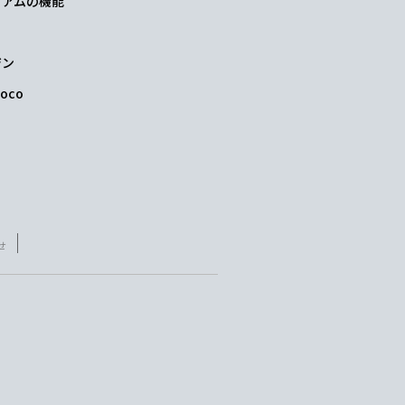
レミアムの機能
ジン
oco
せ