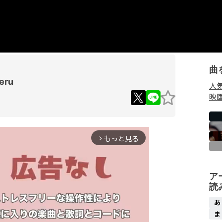
曲
ru
人
映
もっと見る
arrow_forward_ios
ア
読