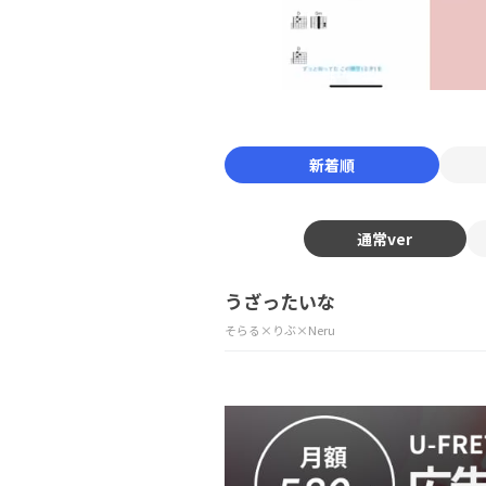
新着順
通常ver
うざったいな
そらる×りぶ×Neru