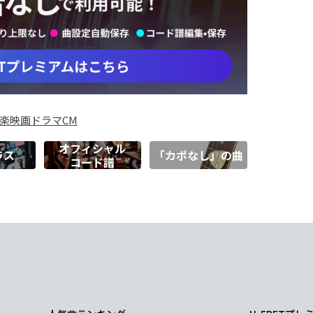
楽
映画
ドラマ
CM
オフィシャル
ラス
「カポなし」の曲
コード譜