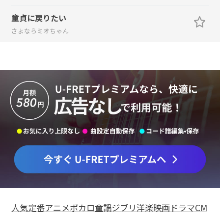
童貞に戻りたい
さよならミオちゃん
人気
定番
アニメ
ボカロ
童謡
ジブリ
洋楽
映画
ドラマ
CM