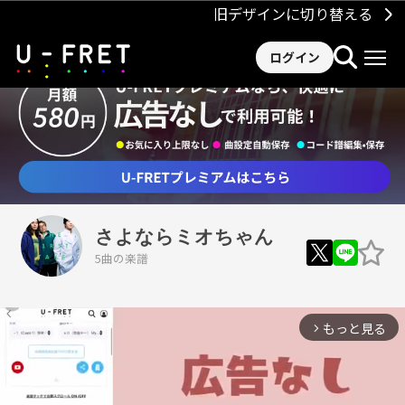
旧デザインに切り替える
ログイン
さよならミオちゃん
5曲の楽譜
もっと見る
arrow_forward_ios