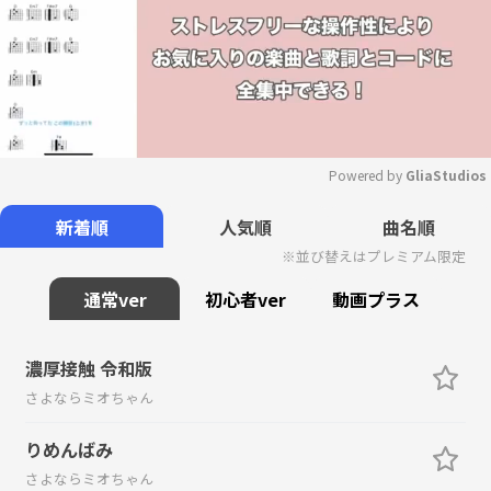
Powered by 
GliaStudios
Mute
新着順
人気順
曲名順
※並び替えはプレミアム限定
通常ver
初心者ver
動画プラス
濃厚接触 令和版
さよならミオちゃん
りめんばみ
さよならミオちゃん